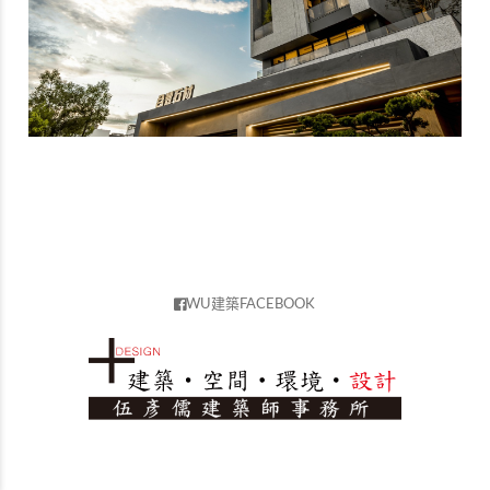
WU建築
FACEBOOK